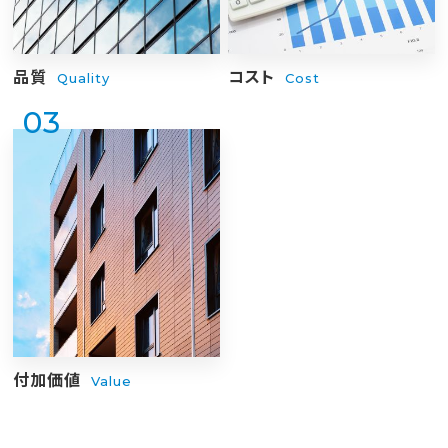
品質
コスト
Quality
Cost
03
付加価値
Value