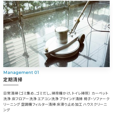
Management 01
定期清掃
日常清掃（ゴミ集め、ゴミだし、掃除機かけ、トイレ掃除）
カーペット
洗浄
床フロアー洗浄
エアコン洗浄
ブラインド清掃
椅子・ソファーク
リーニング
空調機フィルター清掃
床滑り止め加工
ハウスクリーニ
ング